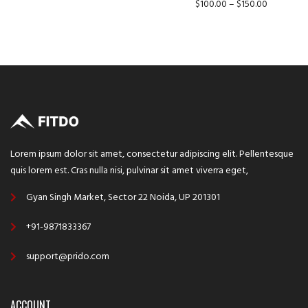
$
100.00
–
$
150.00
Lorem ipsum dolor sit amet, consectetur adipiscing elit. Pellentesque
quis lorem est. Cras nulla nisi, pulvinar sit amet viverra eget,
Gyan Singh Market, Sector 22 Noida, UP 201301
+91-9871833367
support@prido.com
ACCOUNT