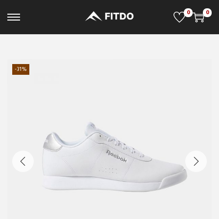
0
0
-31%